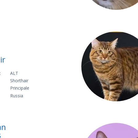
ir
:
ALT
Shorthair
Principale
Russia
an
s