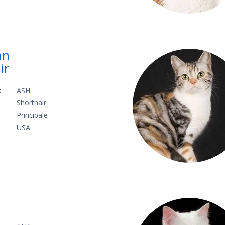
an
ir
:
ASH
Shorthair
Principale
USA