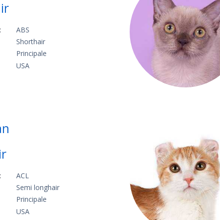
ir
:
ABS
Shorthair
Principale
USA
an
ir
:
ACL
Semi longhair
Principale
USA